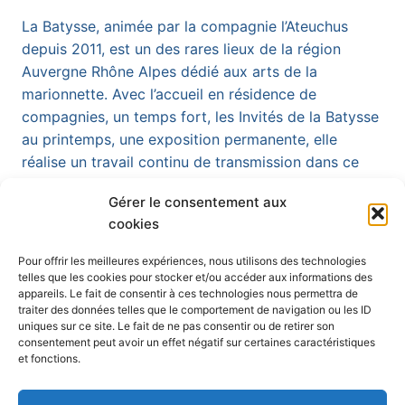
La Batysse, animée par la compagnie l’Ateuchus
depuis 2011, est un des rares lieux de la région
Auvergne Rhône Alpes dédié aux arts de la
marionnette. Avec l’accueil en résidence de
compagnies, un temps fort, les Invités de la Batysse
au printemps, une exposition permanente, elle
réalise un travail continu de transmission dans ce
bassin…
Gérer le consentement aux
10
cookies
EN SAVOIR PLUS
SEPTEMBRE
2024
Pour offrir les meilleures expériences, nous utilisons des technologies
RENCONTRE
telles que les cookies pour stocker et/ou accéder aux informations des
Navigation
Page
1
2
PROFESSIONNELLE
appareils. Le fait de consentir à ces technologies nous permettra de
À
traiter des données telles que le comportement de navigation ou les ID
de
suivante
uniques sur ce site. Le fait de ne pas consentir ou de retirer son
LA
consentement peut avoir un effet négatif sur certaines caractéristiques
BATYSSE,
Partenaires
page
et fonctions.
PELUSSIN
(42)