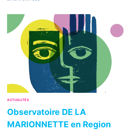
DE
L’APPEL
À
PARTICIPATION
AUX
SENTIERS
DE
LA
MARIONNETTE
2025
!
ACTUALITÉS
Observatoire DE LA
MARIONNETTE en Region