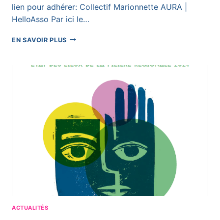
lien pour adhérer: Collectif Marionnette AURA |
HelloAsso Par ici le…
PROCHAIN
EN SAVOIR PLUS
RDV
:
LE
24
JUIN
À
RAMDAM
POUR
L’ASSEMBLÉE
GÉNÉRALE
ACTUALITÉS