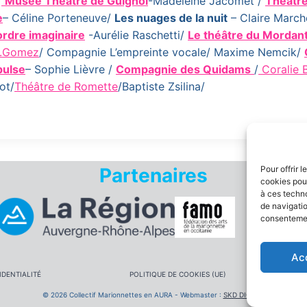
/
Musée Théâtre de Guignol
-Madeleine Jacomet /
Théâtre
e
– Céline Porteneuve/
Les nuages de la nuit
– Claire Marc
rdre imaginaire
-Aurélie Raschetti/
Le théâtre du Mordan
H.Gomez
/ Compagnie L’empreinte vocale/ Maxime Nemcik/
pulse
– Sophie Lièvre /
Compagnie des Quidams
/
Coralie 
ot/
Théâtre de Romette
/Baptiste Zsilina/
Pour offrir 
Partenaires
cookies pour
à ces techn
de navigatio
consentement
Ac
IDENTIALITÉ
POLITIQUE DE COOKIES (UE)
© 2026 Collectif Marionnettes en AURA - Webmaster :
SKD DIGITAL