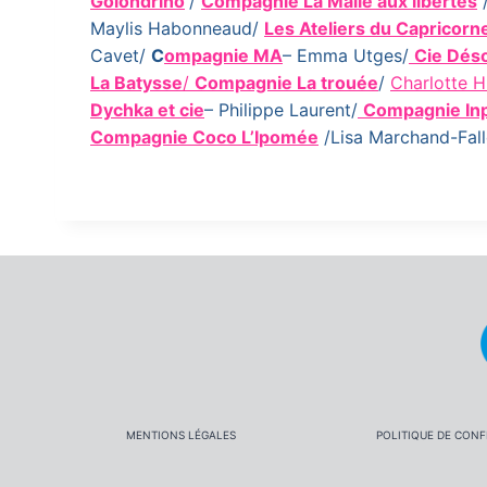
Golondrino
/
Compagnie La Malle aux libertés
Maylis Habonneaud/
Les Ateliers du Capricorn
Cavet/
C
ompagnie MA
– Emma Utges/
Cie Déso
La Batysse
/
Compagnie La trouée
/
Charlotte 
Dychka et cie
– Philippe Laurent/
Compagnie In
Compagnie Coco L’Ipomée
/Lisa Marchand-Fall
MENTIONS LÉGALES
POLITIQUE DE CONF