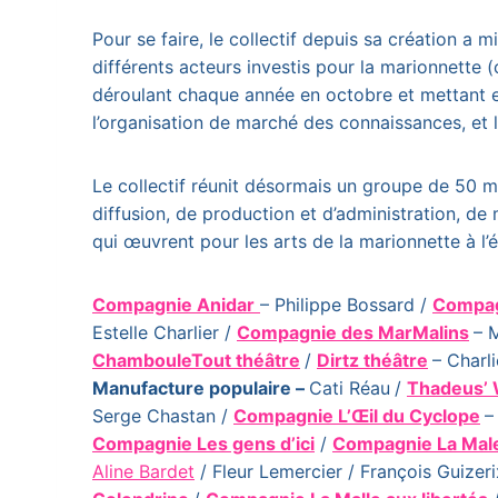
Pour se faire, le collectif depuis sa création a
différents acteurs investis pour la marionnette (
déroulant chaque année en octobre et mettant en 
l’organisation de marché des connaissances, et la
Le collectif réunit désormais un groupe de 50 
diffusion, de production et d’administration, de
qui œuvrent pour les arts de la marionnette à l
Compagnie Anidar
– Philippe Bossard /
Compag
Estelle Charlier /
Compagnie des MarMalins
– 
ChambouleTout théâtre
/
Dirtz théâtre
– Charl
Manufacture populaire –
Cati Réau
/
Thadeus’ 
Serge Chastan /
Compagnie L’Œil du Cyclope
–
Compagnie Les gens d’ici
/
Compagnie La Mal
Aline Bardet
/ Fleur Lemercier / François Guizer