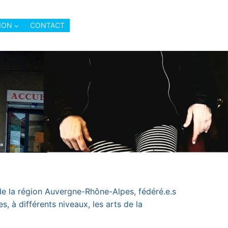
ION
CONTACT
 de la région Auvergne-Rhône-Alpes, fédéré.e.s
, à différents niveaux, les arts de la