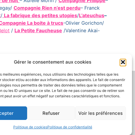
 de nuit
– Aurélie Morin /
Compagnie Philippe
–
hegay/
Compagnie Rien n’est perdu
– Franck
t
/
La fabrique des petites utopies
/
L’ateuchus
–
Compagnie La boite à trucs
-Olivier Gorichon/
Belot
/
La Petite Faucheuse
/Valentine Akai-
Gérer le consentement aux cookies
les meilleures expériences, nous utilisons des technologies telles que les
 stocker et/ou accéder aux informations des appareils. Le fait de consentir
ologies nous permettra de traiter des données telles que le comportement
n ou les ID uniques sur ce site. Le fait de ne pas consentir ou de retirer son
 peut avoir un effet négatif sur certaines caractéristiques et fonctions.
cepter
Refuser
Voir les préférences
PLAN DU SITE
CONDITIONS GÉNÉRALES
Politique de cookies
Politique de confidentialité