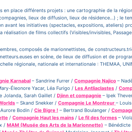
 mis en place différents projets : une cartographie de la ré
compagnies, lieux de diffusion, lieux de résidence…) ; le te
avant les initiatives (spectacles, expositions, ateliers) pr
 réalisation de films collectifs (Visibles/invisibles, Passag
membres, composés de marionnettistes, de constructeurs.tr
 metteurs.euses en scène, de lieux de diffusion et de progr
’échelle régionale, nationale et internationale : THEMAA, U
nie Karnabal
– Sandrine Furrer /
Compagnie Najico
– Nad
Mary-Éleonore Yacar, Léa Furigo /
Les Antliaclastes
/
Comp
ie Jolanda, Sarah Gaillet /
Djinn et compagnie
– Ipek Theve
Worlds
– Skand Snekker /
Compagnie Le Montreur
– Loui
 Aurore Bodin /
Cie Bigre !
– Bertrand Boulanger /
Compagni
ette
/
Compagnie Haut les mains
/
Le fil des formes
– Vio
ix /
MAM (Musée des Arts de la Marionnette)
– Bénédicte 