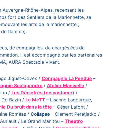
gion Auvergne-Rhône-Alpes, recensant les
mps fort des Sentiers de la Marionnette, se
omouvant les arts de la marionnette ;
e de flamme).
ices, de compagnies, de chargés.ées de
ammation. Il est accompagné par les partenaires
NIMA, AURA Spectacle Vivant.
ège Jiguet-Covex /
Compagnie La Pendue
–
agnie Scolopendre
/
Atelier Manivelle
/
non /
Les Décintrés (en costume)
/
s-Do Bazin /
Le MeTT
– Lisanne Lagourgue,
e Du bruit dans la tête
– César Lafont /
laine Roméas /
Collapse
– Clément Peretjatko /
Auriault / Le Grand Manitou –
Theatro